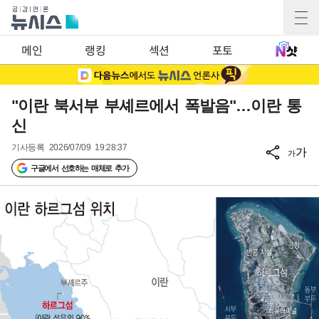
메인
랭킹
섹션
포토
"이란 북서부 부셰르에서 폭발음"…이란 통
신
기사등록
2026/07/09 19:28:37
가
가
구글에서 선호하는 매체로 추가