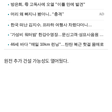
방은희, 母 고독사에 오열 "이틀 만에 발견"
한국 떠난 김지수, 프라하 여행사 차렸다더니…
'가성비 워터밤' 한강수영장…문신고객·성묘사음원 민원
46세 바다 "매일 10km 런닝"…탄탄 복근 핫걸 몸매로
원전 추가 건설 가능성도 열어뒀다.