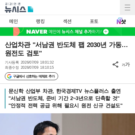
메인
랭킹
섹션
포토
산업차관 "서남권 반도체 팹 2030년 가동…
원전도 검토"
기사등록
2026/07/09 18:01:32
가
가
최종수정
2026/07/09 18:10:15
구글에서 선호하는 매체로 추가
문신학 산업부 차관, 한국경제TV 뉴스플러스 출연
"서남권 반도체, 준비 기간 2~3년으로 단축할 것"
"안정적 전력 공급 위해 필요시 원전 신규 건설도"