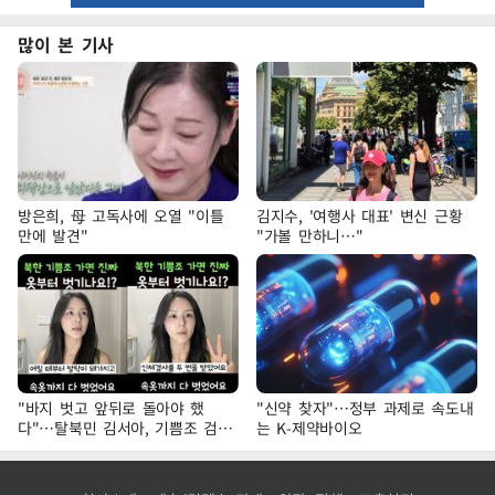
많이 본 기사
방은희, 母 고독사에 오열 "이틀
김지수, '여행사 대표' 변신 근황
만에 발견"
"가볼 만하니…"
"바지 벗고 앞뒤로 돌아야 했
"신약 찾자"…정부 과제로 속도내
다"…탈북민 김서아, 기쁨조 검사
는 K-제약바이오
수치심 회상