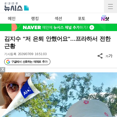
메인
랭킹
섹션
포토
김지수 "저 은퇴 안했어요"…프라하서 전한
근황
기사등록
2026/07/09 16:51:03
가
가
구글에서 선호하는 매체로 추가
X