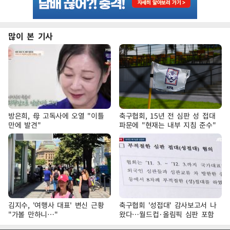
많이 본 기사
방은희, 母 고독사에 오열 "이틀
축구협회, 15년 전 심판 성 접대
만에 발견"
파문에 "현재는 내부 지침 준수"
김지수, '여행사 대표' 변신 근황
축구협회 '성접대' 감사보고서 나
"가볼 만하니…"
왔다…월드컵·올림픽 심판 포함