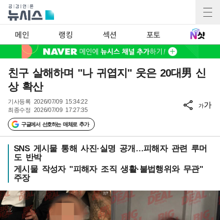
메인
랭킹
섹션
포토
친구 살해하며 "나 귀엽지" 웃은 20대男 신
상 확산
기사등록
2026/07/09 15:34:22
가
가
최종수정
2026/07/09 17:27:35
구글에서 선호하는 매체로 추가
SNS 게시물 통해 사진·실명 공개…피해자 관련 루머
도 반박
게시물 작성자 "피해자 조직 생활·불법행위와 무관"
주장