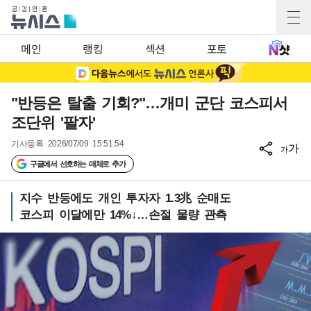
메인
랭킹
섹션
포토
"반등은 탈출 기회?"…개미 군단 코스피서
조단위 '팔자'
기사등록
2026/07/09 15:51:54
가
가
구글에서 선호하는 매체로 추가
지수 반등에도 개인 투자자 1.3兆 순매도
코스피 이달에만 14%↓…손절 물량 관측