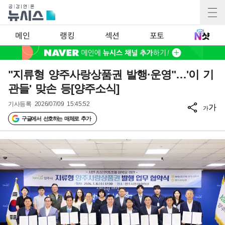
메인
랭킹
섹션
포토
"지류형 양주사랑상품권 발행·운영"…'이 기
관들' 맞손 등[양주소식]
기사등록
2026/07/09 15:45:52
가
가
구글에서 선호하는 매체로 추가