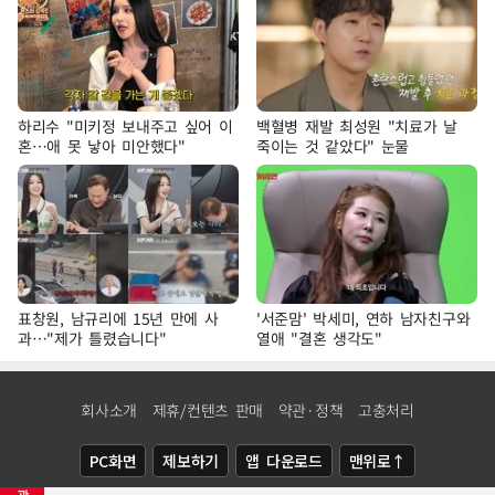
하리수 "미키정 보내주고 싶어 이
백혈병 재발 최성원 "치료가 날
혼…애 못 낳아 미안했다"
죽이는 것 같았다" 눈물
표창원, 남규리에 15년 만에 사
'서준맘' 박세미, 연하 남자친구와
과…"제가 틀렸습니다"
열애 "결혼 생각도"
회사소개
제휴/컨텐츠 판매
약관·정책
고충처리
PC화면
제보하기
앱 다운로드
맨위로↑