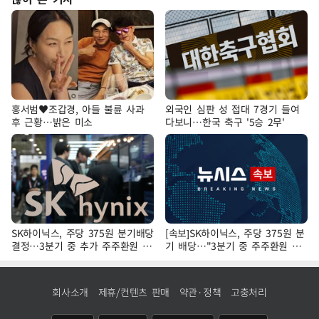
홍서범♥조갑경, 아들 불륜 사과
외국인 심판 성 접대 7경기 들여
후 근황…밝은 미소
다보니…한국 축구 '5승 2무'
SK하이닉스, 주당 375원 분기배당
[속보]SK하이닉스, 주당 375원 분
결정…3분기 중 추가 주주환원 발
기 배당…"3분기 중 주주환원 방
표
안 확정"
회사소개
제휴/컨텐츠 판매
약관·정책
고충처리