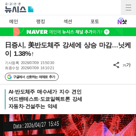
메인
랭킹
섹션
포토
日증시, 美반도체주 강세에 상승 마감…닛케
이 1.38%↑
기사등록
2026/07/09 15:50:30
가
가
최종수정
2026/07/09 16:10:21
구글에서 선호하는 매체로 추가
AI·반도체주 매수세가 지수 견인
어드밴테스트·도쿄일렉트론 강세
자동차·건설주는 약세