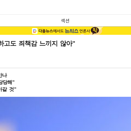
섹션
하고도 죄책감 느끼지 않아"
만나
당당해"
아갈 것"