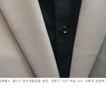
별시 광산구 광주경찰청을 방문, '장윤기 사건' 부실 수사 의혹과 관련해 김영