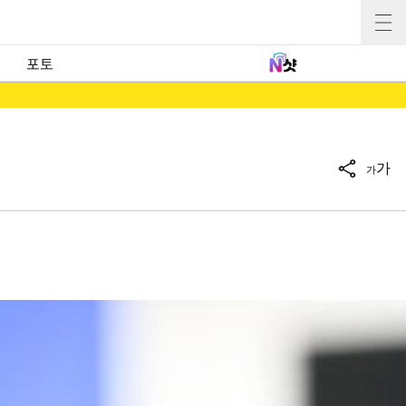
포토
가
가