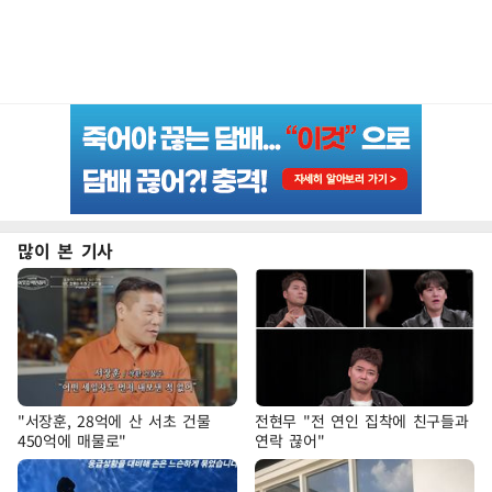
많이 본 기사
"서장훈, 28억에 산 서초 건물
전현무 "전 연인 집착에 친구들과
450억에 매물로"
연락 끊어"