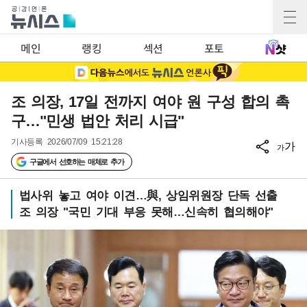
메인
랭킹
섹션
포토
조 의장, 17일 전까지 여야 원 구성 합의 촉
구…"민생 법안 처리 시급"
기사등록
2026/07/09 15:21:28
가
가
구글에서 선호하는 매체로 추가
법사위 놓고 여야 이견…與, 상임위원장 단독 선출
조 의장 "국민 기대 부응 못해…신속히 협의해야"