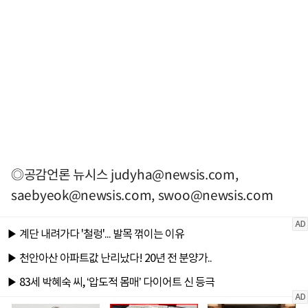
◎공감언론 뉴시스
judyha@newsis.com
,
saebyeok@newsis.com
,
swoo@newsis.com