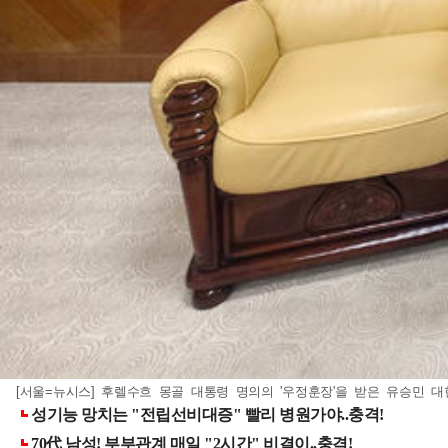
[서울=뉴시스] 후렐수흐 몽골 대통령 명의의 '우정훈장'을 받은 유승민 대한체육