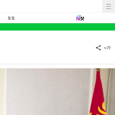
포토
가
가