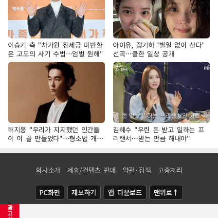
이승기 측 "차가원 전세금 미반환
아이유, 장기하 '별일 없이 산다'
은 고도의 사기 수법…엄벌 원해"
선곡…쿨한 일상 공개
허지웅 "우리가 지지했던 인간들
김혜수 "우린 돈 받고 일하는 프
이 이 꼴 만들었다"…형소법 개정
리랜서…받는 만큼 해내야"
에 격한 반응
회사소개
제휴/컨텐츠 판매
약관·정책
고충처리
PC화면
제보하기
앱 다운로드
맨위로↑
광
COPYRIGHTⓒ
NEWSIS
ALL RIGHTS RESERVED.
고