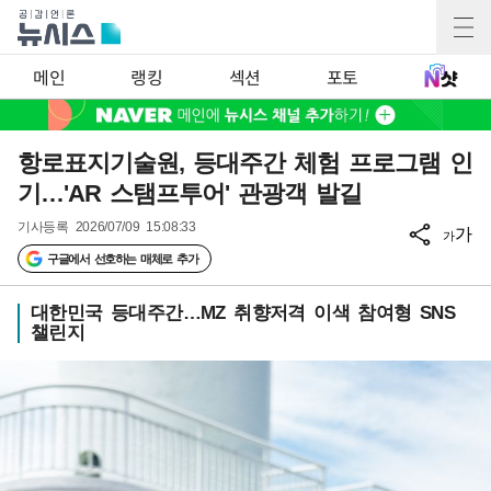
메인
랭킹
섹션
포토
항로표지기술원, 등대주간 체험 프로그램 인
기…'AR 스탬프투어' 관광객 발길
기사등록
2026/07/09 15:08:33
가
가
구글에서 선호하는 매체로 추가
대한민국 등대주간…MZ 취향저격 이색 참여형 SNS
챌린지