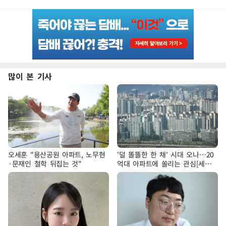
많이 본 기사
오세훈 "용산공원 아파트, 노무현
'덜 똘똘한 한 채' 시대 오나…20
·문재인 철학 뒤집는 것"
억대 아파트에 쏠리는 관심[세제
개편, 그 이후②]