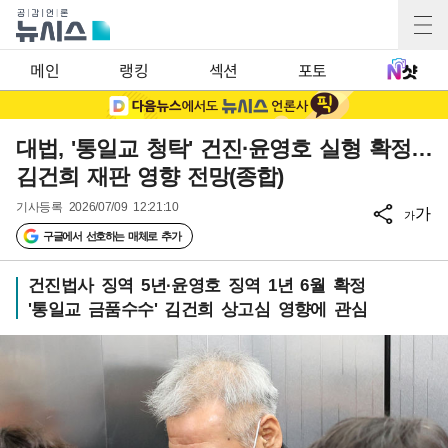
메인
랭킹
섹션
포토
대법, '통일교 청탁' 건진·윤영호 실형 확정…
김건희 재판 영향 전망(종합)
기사등록
2026/07/09 12:21:10
가
가
구글에서 선호하는 매체로 추가
건진법사 징역 5년·윤영호 징역 1년 6월 확정
'통일교 금품수수' 김건희 상고심 영향에 관심