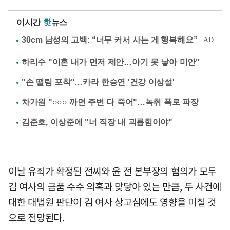
이시간
핫
뉴스
하리수 "이혼 내가 먼저 제안…아기 못 낳아 미안"
"손 떨림 포착"…카라 한승연 '건강 이상설'
차가원 "○○○ 까면 주변 다 죽어"…녹취 폭로 파장
김준호, 이상준에 "너 직장 내 괴롭힘이야"
이날 유죄가 확정된 전씨와 윤 전 본부장의 혐의가 모두
김 여사의 금품 수수 의혹과 맞닿아 있는 만큼, 두 사건에
대한 대법원 판단이 김 여사 상고심에도 영향을 미칠 것
으로 전망된다.