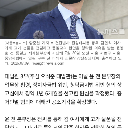
[서울=뉴시스] 황준선 기자 = 건진법사 전성배씨를 통해 김건희 여사
에게 고가 선물을 전달하고 통일교의 현안을 청탁한 의혹을 받는 윤영
호 전 통일교 세계본부장이 지난해 7월 30일 오전 서울 서초구 서울
중앙지법에서 열린 구속 전 피의자 심문(영장실질심사)에 출석하고 있
다. 2026.07.09.
hwang@newsis.com
대법원 3부(주심 오석준 대법관)는 이날 윤 전 본부장의
업무상 횡령, 정치자금법 위반, 청탁금지법 위반 혐의 상
고심에서 징역 1년 6개월을 선고한 원심을 확정했다. 증
거인멸 혐의에 대해선 공소기각을 확정했다.
윤 전 본부장은 전씨를 통해 김 여사에게 고가 물품을 전
달하고, 그 대가로 통일교의 각종 현안을 청탁한 혐의 등