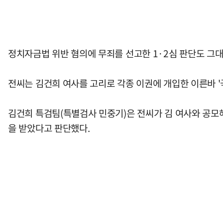
정치자금법 위반 혐의에 무죄를 선고한 1·2심 판단도 그대
전씨는 김건희 여사를 고리로 각종 이권에 개입한 이른바 '
김건희 특검팀(특별검사 민중기)은 전씨가 김 여사와 공모해
을 받았다고 판단했다.