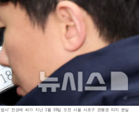
법사' 전성배 씨가 지난 1월 19일 오전 서울 서초구 관봉권 띠지 분실