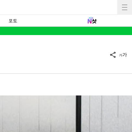
포토
가
가