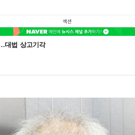
섹션
확정…대법 상고기각