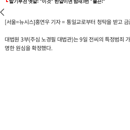
[서울=뉴시스]홍연우 기자 = 통일교로부터 청탁을 받고 금
대법원 3부(주심 노경필 대법관)는 9일 전씨의 특정범죄 
명한 원심을 확정했다.