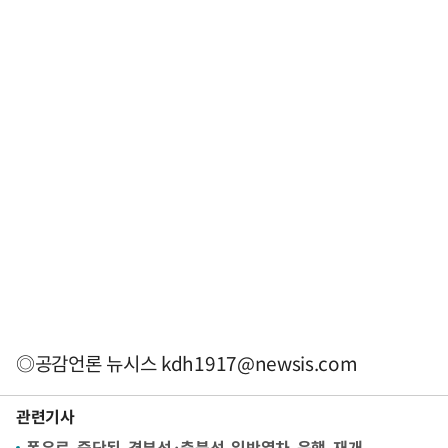
◎공감언론 뉴시스
kdh1917@newsis.com
관련기사
폭우로 중단된 경부선·충북선 일반열차 운행 재개