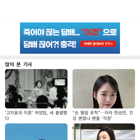
많이 본 기사
'고지용과 이혼' 허양임, 새 출발했
"손 떨림 포착"…카라 한승연, 건
다
강 괜찮나 팬들 '걱정'