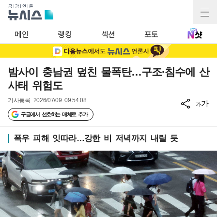
메인
랭킹
섹션
포토
밤사이 충남권 덮친 물폭탄…구조·침수에 산
사태 위험도
기사등록
2026/07/09 09:54:08
가
가
구글에서 선호하는 매체로 추가
폭우 피해 잇따라…강한 비 저녁까지 내릴 듯