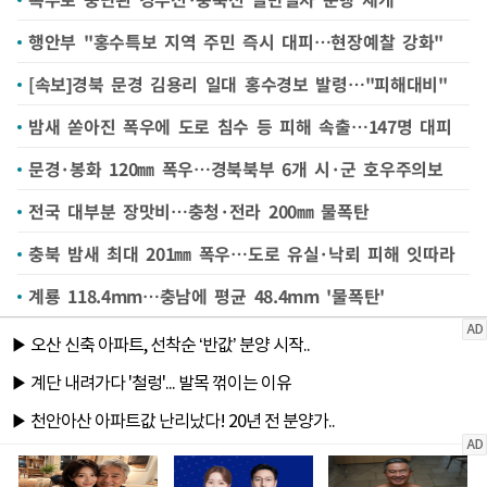
행안부 "홍수특보 지역 주민 즉시 대피…현장예찰 강화"
[속보]경북 문경 김용리 일대 홍수경보 발령…"피해대비"
밤새 쏟아진 폭우에 도로 침수 등 피해 속출…147명 대피
문경·봉화 120㎜ 폭우…경북북부 6개 시·군 호우주의보
전국 대부분 장맛비…충청·전라 200㎜ 물폭탄
충북 밤새 최대 201㎜ 폭우…도로 유실·낙뢰 피해 잇따라
계룡 118.4mm…충남에 평균 48.4mm '물폭탄'