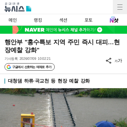
메인
랭킹
섹션
포토
행안부 "홍수특보 지역 주민 즉시 대피…현
장예찰 강화"
기사등록
2026/07/09 10:02:21
가
가
구글에서 선호하는 매체로 추가
대청댐 하류·곡교천 등 현장 예찰 강화