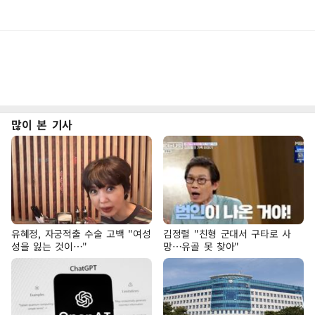
많이 본 기사
유혜정, 자궁적출 수술 고백 "여성
김정렬 "친형 군대서 구타로 사
성을 잃는 것이…"
망…유골 못 찾아"