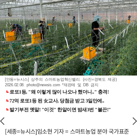
[안동=뉴시스] 상주의 스마트농업혁신밸리. (사진=경북도 제공)
2026.02.08.
photo@newsis.com
*재판매 및 DB 금지
[세종=뉴시스]임소현 기자 = 스마트농업 분야 국가표준