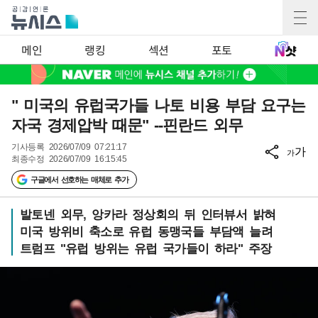
메인
랭킹
섹션
포토
" 미국의 유럽국가들 나토 비용 부담 요구는
자국 경제압박 때문" --핀란드 외무
기사등록
2026/07/09 07:21:17
가
가
최종수정
2026/07/09 16:15:45
구글에서 선호하는 매체로 추가
발토넨 외무, 앙카라 정상회의 뒤 인터뷰서 밝혀
미국 방위비 축소로 유럽 동맹국들 부담액 늘려
트럼프 "유럽 방위는 유럽 국가들이 하라" 주장