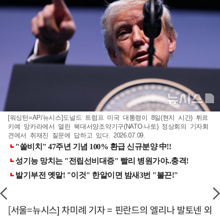
[워싱턴=AP/뉴시스]도널드 트럼프 미국 대통령이 8일(현지 시간) 튀르
키예 앙카라에서 열린 북대서양조약기구(NATO·나토) 정상회의 기자회
견에서 취재진 질문에 답하고 있다. 2026.07.09.
[서울=뉴시스] 차미례 기자 = 핀란드의 엘리나 발토넨 외