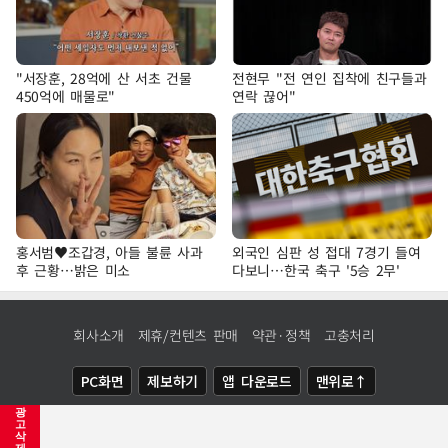
"서장훈, 28억에 산 서초 건물
전현무 "전 연인 집착에 친구들과
450억에 매물로"
연락 끊어"
홍서범♥조갑경, 아들 불륜 사과
외국인 심판 성 접대 7경기 들여
후 근황…밝은 미소
다보니…한국 축구 '5승 2무'
회사소개
제휴/컨텐츠 판매
약관·정책
고충처리
PC화면
제보하기
앱 다운로드
맨위로↑
광
COPYRIGHTⓒ
NEWSIS
ALL RIGHTS RESERVED.
고
삭