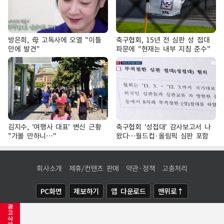
방은희, 母 고독사에 오열 "이틀
축구협회, 15년 전 심판 성 접대
만에 발견"
파문에 "현재는 내부 지침 준수"
김지수, '여행사 대표' 변신 근황
축구협회 '성접대' 감사보고서 나
"가볼 만하니…"
왔다…월드컵·올림픽 심판 포함
회사소개
제휴/컨텐츠 판매
약관·정책
고충처리
PC화면
제보하기
앱 다운로드
맨위로↑
광
COPYRIGHTⓒ
NEWSIS
ALL RIGHTS RESERVED.
고
삭