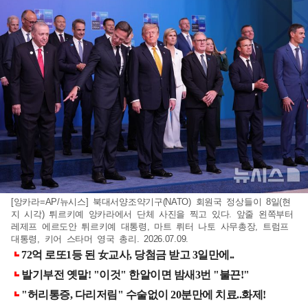
[앙카라=AP/뉴시스] 북대서양조약기구(NATO) 회원국 정상들이 8일(현
지 시각) 튀르키예 앙카라에서 단체 사진을 찍고 있다. 앞줄 왼쪽부터
레제프 에르도안 튀르키예 대통령, 마트 뤼터 나토 사무총장, 트럼프
대통령, 키어 스타머 영국 총리. 2026.07.09.