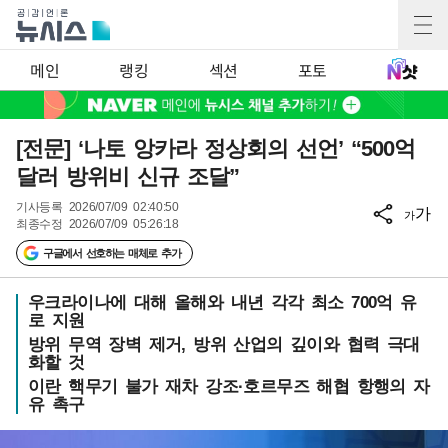
메인
랭킹
섹션
포토
[전문] ‘나토 앙카라 정상회의 선언’ “500억
달러 방위비 신규 조달”
기사등록
2026/07/09 02:40:50
가
가
최종수정
2026/07/09 05:26:18
구글에서 선호하는 매체로 추가
우크라이나에 대해 올해와 내년 각각 최소 700억 유
로 지원
방위 무역 장벽 제거, 방위 산업의 깊이와 협력 극대
화할 것
이란 핵무기 불가 재차 강조·호르무즈 해협 항행의 자
유 촉구