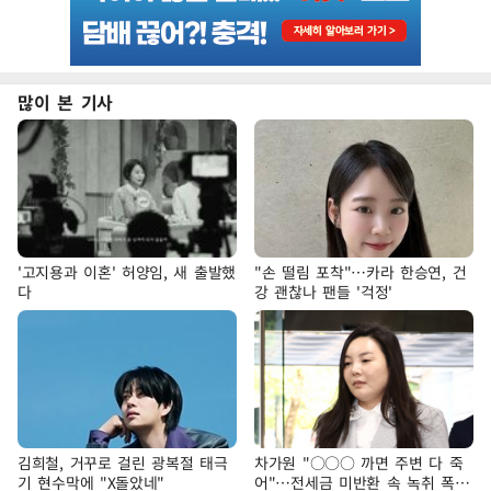
많이 본 기사
'고지용과 이혼' 허양임, 새 출발했
"손 떨림 포착"…카라 한승연, 건
다
강 괜찮나 팬들 '걱정'
김희철, 거꾸로 걸린 광복절 태극
차가원 "○○○ 까면 주변 다 죽
기 현수막에 "X돌았네"
어"…전세금 미반환 속 녹취 폭로