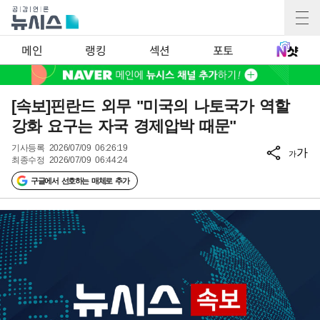
메인
랭킹
섹션
포토
[속보]핀란드 외무 "미국의 나토국가 역할
강화 요구는 자국 경제압박 때문"
기사등록
2026/07/09 06:26:19
가
가
최종수정
2026/07/09 06:44:24
구글에서 선호하는 매체로 추가