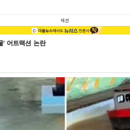
섹션
물' 어트랙션 논란