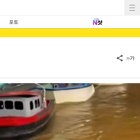
포토
가
가