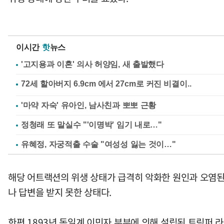
이시간
핫
뉴스
'고지용과 이혼' 의사 허양임, 새 출발했다
'마약 자숙' 유아인, 남사친과 뽀뽀 근황
정청래 또 말실수 "'이명박' 임기 내로…"
유혜정, 자궁적출 수술 "여성성 잃는 것이…"
해당 어트랙션의 위생 상태가 급격히 악화한 원인과 오염된
나 답변을 받지 못한 상태다.
한편 1893년 독일계 이민자 부부에 의해 설립된 트림퍼 