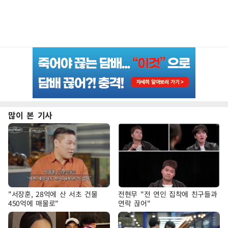
많이 본 기사
"서장훈, 28억에 산 서초 건물
전현무 "전 연인 집착에 친구들과
450억에 매물로"
연락 끊어"