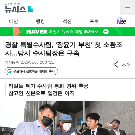
메인
랭킹
섹션
포토
경찰 특별수사팀, '장윤기 부친' 첫 소환조
사…당시 수사팀장은 구속
기사등록
2026/07/08 20:37:21
가
가
구글에서 선호하는 매체로 추가
리얼돌 폐기·수사팀 통화 경위 추궁
참고인 신분으로 입건은 아직