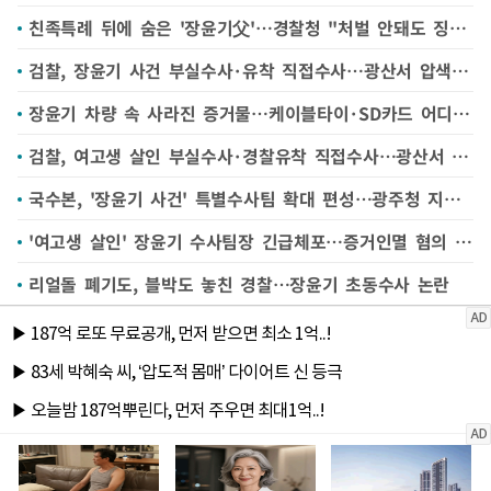
친족특례 뒤에 숨은 '장윤기父'…경찰청 "처벌 안돼도 징계는 엄중히"
검찰, 장윤기 사건 부실수사·유착 직접수사…광산서 압색(종합)
장윤기 차량 속 사라진 증거물…케이블타이·SD카드 어디에?
검찰, 여고생 살인 부실수사·경찰유착 직접수사…광산서 압수수색
국수본, '장윤기 사건' 특별수사팀 확대 편성…광주청 지휘라인 배제
'여고생 살인' 장윤기 수사팀장 긴급체포…증거인멸 혐의 수사(종합)
리얼돌 폐기도, 블박도 놓친 경찰…장윤기 초동수사 논란