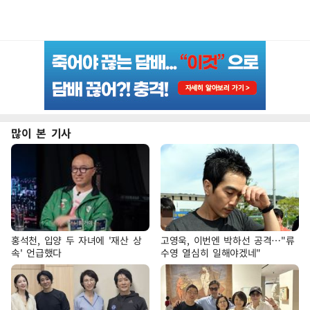
많이 본 기사
홍석천, 입양 두 자녀에 '재산 상
고영욱, 이번엔 박하선 공격…"류
속' 언급했다
수영 열심히 일해야겠네"