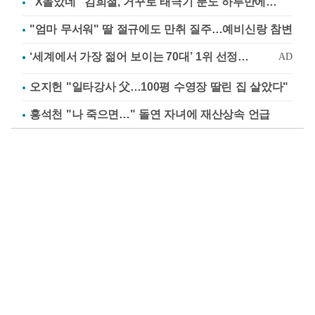
"X돌았네" 김희철, 거꾸로 태극기 분노 하루만에…
"엄마 무서워" 딸 절규에도 만취 질주…예비신랑 참변
오지헌 "일타강사 父…100평 수영장 딸린 집 살았다"
홍석천 "나 죽으면…" 돌연 자녀에 재산상속 언급