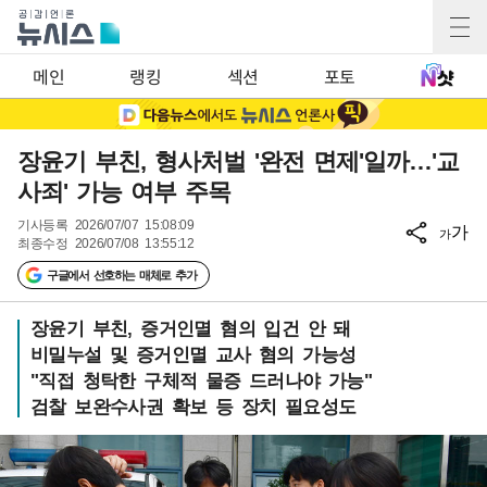
메인
랭킹
섹션
포토
장윤기 부친, 형사처벌 '완전 면제'일까…'교
사죄' 가능 여부 주목
기사등록
2026/07/07 15:08:09
가
가
최종수정
2026/07/08 13:55:12
구글에서 선호하는 매체로 추가
장윤기 부친, 증거인멸 혐의 입건 안 돼
비밀누설 및 증거인멸 교사 혐의 가능성
"직접 청탁한 구체적 물증 드러나야 가능"
검찰 보완수사권 확보 등 장치 필요성도