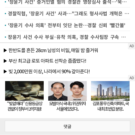
'장윤기 사건' 증거인멸 혐의 경찰관 영장심사 출석…'묵묵부답'
경찰직협, '장윤기 사건' 사과…"그래도 형사사법 개혁은 계속돼야"
'장윤기 수사 의혹' 전부터 잇단 논란…경찰 신뢰 '빨간불'
장윤기 사건 수사 부실·유착 의혹, 경찰 수사팀장 구속 갈림길
댓글