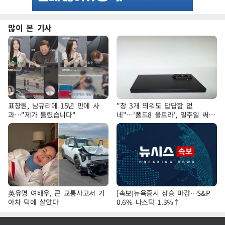
많이 본 기사
표창원, 남규리에 15년 만에 사
"창 3개 띄워도 답답함 없
과…"제가 틀렸습니다"
네"…'폴드8 울트라', 일주일 써보
니
英유명 여배우, 큰 교통사고서 기
[속보]뉴욕증시 상승 마감…S&P
아차 덕에 살았다
0.6% 나스닥 1.3%↑