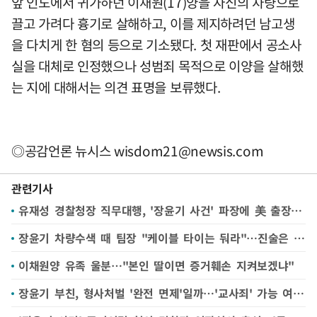
앞 인도에서 귀가하던 이채원(17)양을 자신의 차량으로
끌고 가려다 흉기로 살해하고, 이를 제지하려던 남고생
을 다치게 한 혐의 등으로 기소됐다. 첫 재판에서 공소사
실을 대체로 인정했으나 성범죄 목적으로 이양을 살해했
는 지에 대해서는 의견 표명을 보류했다.
◎공감언론 뉴시스
wisdom21@newsis.com
관련기사
유재성 경찰청장 직무대행, '장윤기 사건' 파장에 美 출장 조기 귀국
장윤기 차량수색 때 팀장 "케이블 타이는 둬라"…진술은 엇갈려
이채원양 유족 울분…"본인 딸이면 증거훼손 지켜보겠냐"
장윤기 부친, 형사처벌 '완전 면제'일까…'교사죄' 가능 여부 주목