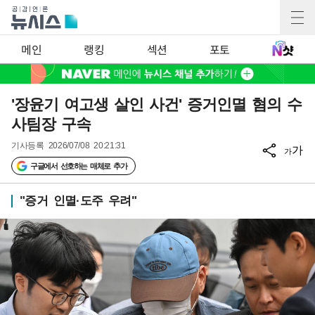
메인
랭킹
섹션
포토
'장윤기 여고생 살인 사건' 증거인멸 혐의 수
사팀장 구속
기사등록
2026/07/08 20:21:31
가
가
구글에서 선호하는 매체로 추가
"증거 인멸·도주 우려"