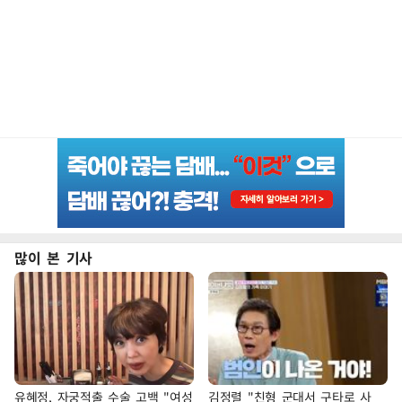
많이 본 기사
유혜정, 자궁적출 수술 고백 "여성
김정렬 "친형 군대서 구타로 사