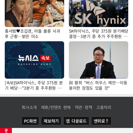
홍서범♥조갑경, 아들 불륜 사과
SK하이닉스, 주당 375원 분기배당
후 근황…밝은 미소
결정…3분기 중 추가 주주환원 발
표
[속보]SK하이닉스, 주당 375원 분
與 황희 "버스 하우스 제안…이동
기 배당…"3분기 중 주주환원 방
용이한 장점도 있을 것"
안 확정"
회사소개
제휴/컨텐츠 판매
약관·정책
고충처리
PC화면
제보하기
앱 다운로드
맨위로↑
광