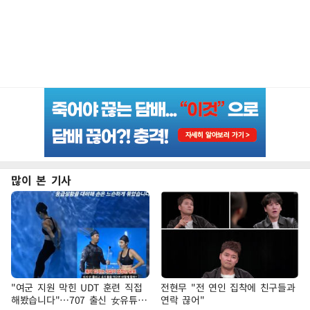
많이 본 기사
"여군 지원 막힌 UDT 훈련 직접
전현무 "전 연인 집착에 친구들과
해봤습니다"…707 출신 女유튜버
연락 끊어"