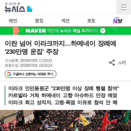
메인
랭킹
섹션
포토
이란 넘어 이라크까지…하메네이 장례에
'230만명 운집' 주장
기사등록
2026/07/08 17:29:31
가
가
최종수정
2026/07/08 18:30:24
구글에서 선호하는 매체로 추가
이라크 인민동원군 "230만명 이상 장례 행렬 참여"
카르발라 거쳐 하메네이 고향 마슈하드 안장 예정
이라크 최고 성직자, 고령·폭염 이유로 참석 안 해