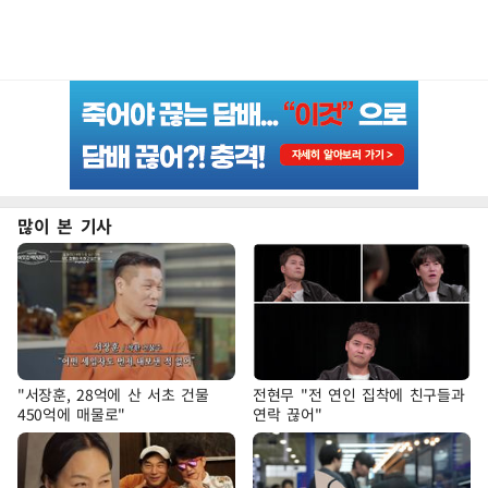
많이 본 기사
"서장훈, 28억에 산 서초 건물
전현무 "전 연인 집착에 친구들과
450억에 매물로"
연락 끊어"