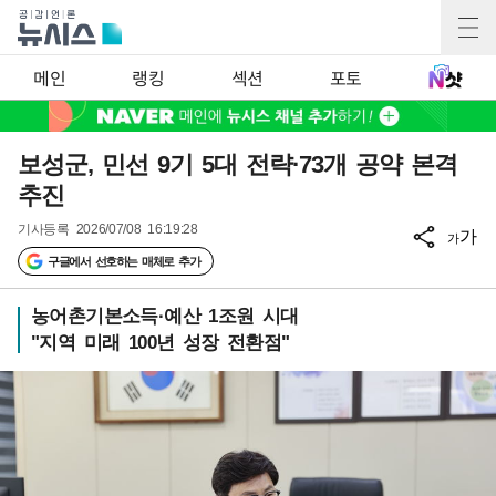
메인
랭킹
섹션
포토
보성군, 민선 9기 5대 전략·73개 공약 본격
추진
기사등록
2026/07/08 16:19:28
가
가
구글에서 선호하는 매체로 추가
농어촌기본소득·예산 1조원 시대
"지역 미래 100년 성장 전환점"