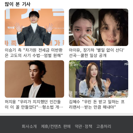
많이 본 기사
이승기 측 "차가원 전세금 미반환
아이유, 장기하 '별일 없이 산다'
은 고도의 사기 수법…엄벌 원해"
선곡…쿨한 일상 공개
허지웅 "우리가 지지했던 인간들
김혜수 "우린 돈 받고 일하는 프
이 이 꼴 만들었다"…형소법 개정
리랜서…받는 만큼 해내야"
에 격한 반응
회사소개
제휴/컨텐츠 판매
약관·정책
고충처리