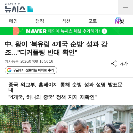
메인
랭킹
섹션
포토
中, 왕이 '북유럽 4개국 순방' 성과 강
조…"디커플링 반대 확인"
기사등록
2026/07/08 16:56:16
가
가
구글에서 선호하는 매체로 추가
중국 외교부, 홈페이지 통해 순방 성과 설명 발표문
내
"4개국, 하나의 중국' 정책 지지 재확인"