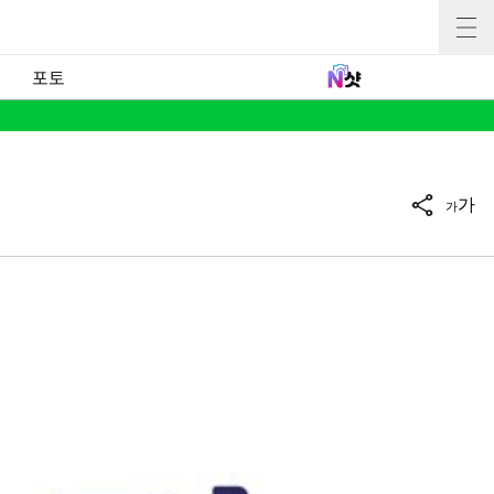
포토
가
가