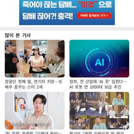
많이 본 기사
정웅인 첫째 딸, 연기자 지망…또
정부, 전 산업에 'AI 옷' 입힌다…
배우 꿈꾸는 스타 2세
AI 로봇 연 1000대 보급 추진
'첫 주연' 정준원 "심판대 올라…
황기순 "원정 도박으로 전 재산