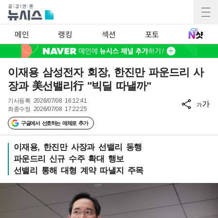
메인
랭킹
섹션
포토
이재용 삼성전자 회장, 한진만 파운드리 사
장과 美선밸리行 "빅딜 따낼까"
기사등록
2026/07/08 16:12:41
가
가
최종수정
2026/07/08 17:22:25
구글에서 선호하는 매체로 추가
이재용, 한진만 사장과 선밸리 동행
파운드리 신규 수주 확대 행보
선밸리 통해 대형 계약 따낼지 주목