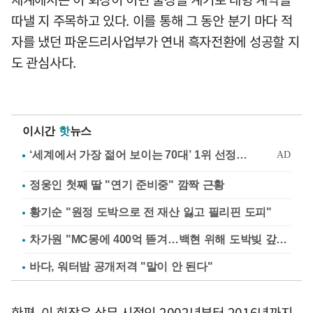
따낼 지 주목하고 있다. 이를 통해 그 동안 분기 마다 적
자를 냈던 파운드리사업부가 연내 흑자전환에 성공할 지
도 관심사다.
이시간
핫
뉴스
정웅인 첫째 딸 "연기 준비중" 깜짝 근황
황기순 "원정 도박으로 전 재산 잃고 필리핀 도피"
차가원 "MC몽에 400억 뜯겨…백현 위해 도박빚 갚아줘"
바다, 워터밤 공개저격 "말이 안 된다"
한편, 이 회장은 상무 시절인 2002년부터 2016년까지