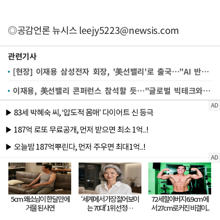
◎공감언론 뉴시스
leejy5223@newsis.com
관련기사
[현장] 이재용 삼성전자 회장, '美선밸리'로 출국…"AI 반도체 글로벌 협력 주목"
이재용, 美선밸리 콘퍼런스 참석할 듯…"글로벌 빅테크와 빅딜 이끌어낼까"