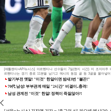
[애틀랜타=AP/뉴시스] 아르헨티나 선수들이 7일(현지 시간) 미 조지아주
르헨티나는 경기 종료 11분을 남기고 메시의 동점 골 등 3골을 몰아넣어 3-2