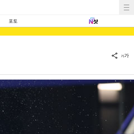
포토
가
가