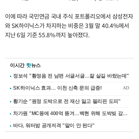
이에 따라 국민연금 국내 주식 포트폴리오에서 삼성전자
와 SK하이닉스가 차지하는 비중은 3월 말 40.4%에서
지난 6일 기준 55.8%까지 높아졌다.
이시간
핫
뉴스
정보석 "황정음 전 남편 서글서글…잘 살길 바랐는데"
황기순 "원정 도박으로 전 재산 잃고 필리핀 도피"
차가원 "MC몽에 400억 뜯겨…백현 위해 도박빚 갚아줘"
바다, 워터밤 공개저격 "말이 안 된다"