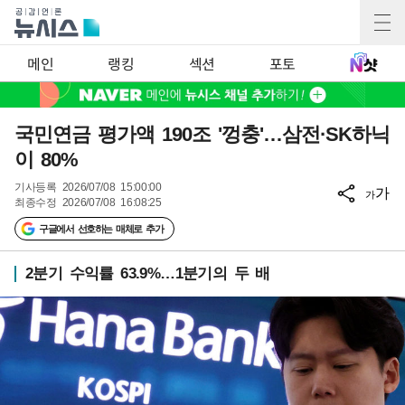
메인
랭킹
섹션
포토
국민연금 평가액 190조 '껑충'…삼전·SK하닉
이 80%
기사등록
2026/07/08 15:00:00
가
가
최종수정
2026/07/08 16:08:25
구글에서 선호하는 매체로 추가
2분기 수익률 63.9%…1분기의 두 배