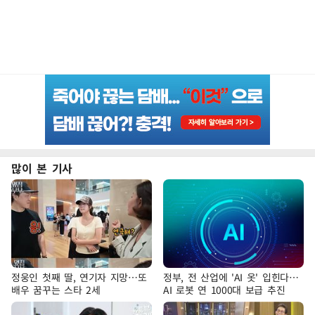
많이 본 기사
정웅인 첫째 딸, 연기자 지망…또
정부, 전 산업에 'AI 옷' 입힌다…
배우 꿈꾸는 스타 2세
AI 로봇 연 1000대 보급 추진