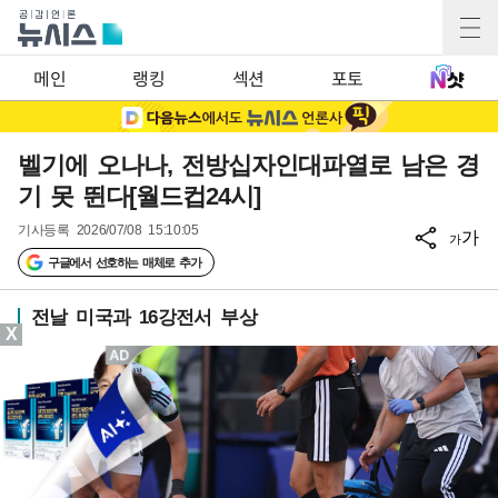
메인
랭킹
섹션
포토
벨기에 오나나, 전방십자인대파열로 남은 경
기 못 뛴다[월드컵24시]
기사등록
2026/07/08 15:10:05
가
가
구글에서 선호하는 매체로 추가
전날 미국과 16강전서 부상
X