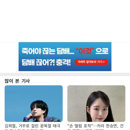
많이 본 기사
김희철, 거꾸로 걸린 광복절 태극
"손 떨림 포착"…카라 한승연, 건