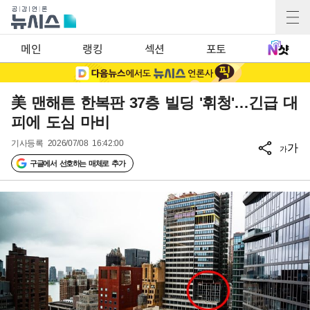
메인
랭킹
섹션
포토
美 맨해튼 한복판 37층 빌딩 '휘청'…긴급 대
피에 도심 마비
기사등록
2026/07/08 16:42:00
가
가
구글에서 선호하는 매체로 추가