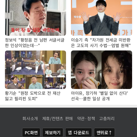
정보석 "황정음 전 남편 서글서글
이승기 측 "차가원 전세금 미반환
한 인상이었는데…"
은 고도의 사기 수법…엄벌 원해"
황기순 "원정 도박으로 전 재산
아이유, 장기하 '별일 없이 산다'
잃고 필리핀 도피"
선곡…쿨한 일상 공개
회사소개
제휴/컨텐츠 판매
약관·정책
고충처리
PC화면
제보하기
앱 다운로드
맨위로↑