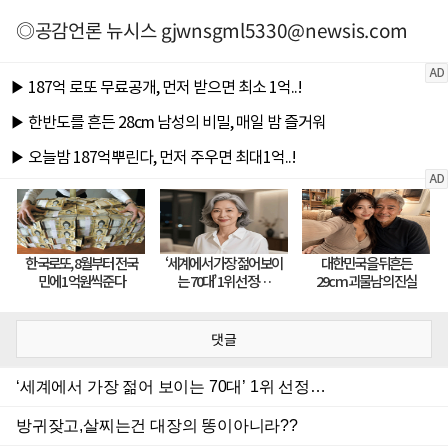
◎공감언론 뉴시스
gjwnsgml5330@newsis.com
댓글