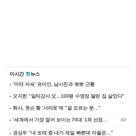
이시간
핫
뉴스
'마약 자숙' 유아인, 남사친과 뽀뽀 근황
오지헌 "일타강사 父…100평 수영장 딸린 집 살았다"
화사, 젠슨 황 '샤라웃'에 "잘 모르는 분…"
권상우 "내 또래 중 내가 제일 빠른데 아들은…"