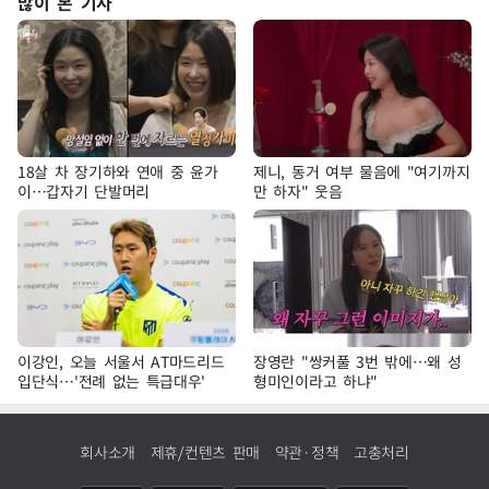
많이 본 기사
18살 차 장기하와 연애 중 윤가
제니, 동거 여부 물음에 "여기까지
이…갑자기 단발머리
만 하자" 웃음
이강인, 오늘 서울서 AT마드리드
장영란 "쌍커풀 3번 밖에…왜 성
입단식…'전례 없는 특급대우'
형미인이라고 하냐"
회사소개
제휴/컨텐츠 판매
약관·정책
고충처리