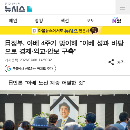
메인
랭킹
섹션
포토
日정부, 아베 4주기 맞이해 "아베 성과 바탕
으로 경제·외교·안보 구축"
기사등록
2026/07/08 14:50:32
가
가
구글에서 선호하는 매체로 추가
日언론 "아베 노선 계승 어필한 것"