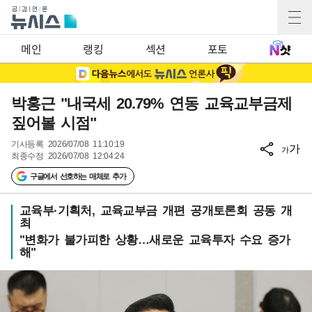
메인
랭킹
섹션
포토
박홍근 "내국세 20.79% 연동 교육교부금제
짚어볼 시점"
기사등록
2026/07/08 11:10:19
가
가
최종수정
2026/07/08 12:04:24
구글에서 선호하는 매체로 추가
교육부·기획처, 교육교부금 개편 공개토론회 공동 개
최
"변화가 불가피한 상황…새로운 교육투자 수요 증가
해"