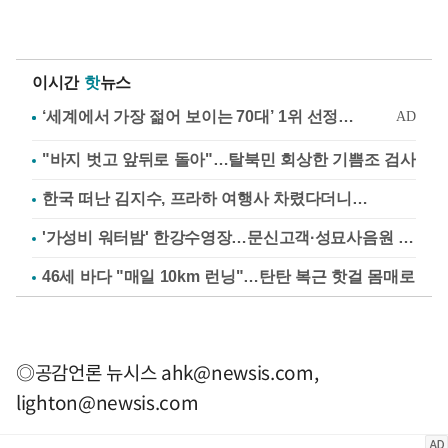
이시간
핫
뉴스
"바지 벗고 앞뒤로 돌아"…탈북민 회상한 기쁨조 검사
한국 떠난 김지수, 프라하 여행사 차렸다더니…
'가성비 워터밤' 한강수영장…문신고객·성묘사음원 민원
46세 바다 "매일 10km 런닝"…탄탄 복근 핫걸 몸매로
◎공감언론 뉴시스
ahk@newsis.com
,
lighton@newsis.com