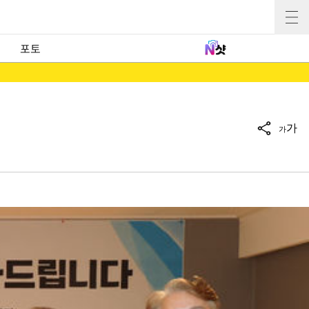
포토
가
가