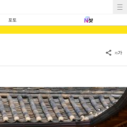
포토
가
가