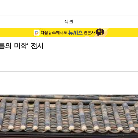
섹션
름의 미학' 전시