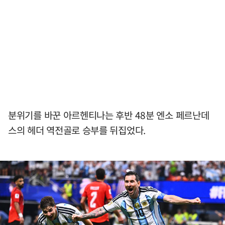
분위기를 바꾼 아르헨티나는 후반 48분 엔소 페르난데
스의 헤더 역전골로 승부를 뒤집었다.