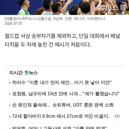
[애틀랜타=AP/뉴시스]월드컵 8강에 오른 메시의 아르헨티나.
2026.07.07.
월드컵 사상 승부차기를 제외하고, 단일 대회에서 페널
티킥을 두 차례 놓친 건 메시가 처음이다.
이시간
핫
뉴스
하리수 "이혼 내가 먼저 제안…아기 못 낳아 미안"
표창원, 남규리에 15년 만에 사과…"제가 틀렸습니다"
손 묶인채 물속에… 女유튜버, UDT 훈련 완벽 소화
방은희, 어머니 고독사에 오열 "이틀 만에 발견"