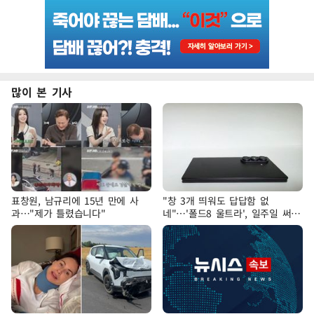
많이 본 기사
표창원, 남규리에 15년 만에 사
"창 3개 띄워도 답답함 없
과…"제가 틀렸습니다"
네"…'폴드8 울트라', 일주일 써보
니