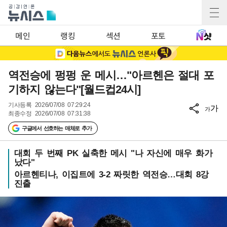
메인
랭킹
섹션
포토
역전승에 펑펑 운 메시…"아르헨은 절대 포
기하지 않는다"[월드컵24시]
기사등록
2026/07/08 07:29:24
가
가
최종수정
2026/07/08 07:31:38
구글에서 선호하는 매체로 추가
대회 두 번째 PK 실축한 메시 "나 자신에 매우 화가
났다"
아르헨티나, 이집트에 3-2 짜릿한 역전승…대회 8강
진출