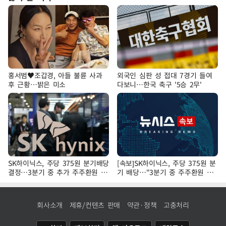
홍서범♥조갑경, 아들 불륜 사과
외국인 심판 성 접대 7경기 들여
후 근황…밝은 미소
다보니…한국 축구 '5승 2무'
SK하이닉스, 주당 375원 분기배당
[속보]SK하이닉스, 주당 375원 분
결정…3분기 중 추가 주주환원 발
기 배당…"3분기 중 주주환원 방
표
안 확정"
회사소개
제휴/컨텐츠 판매
약관·정책
고충처리