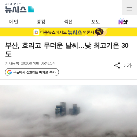
메인
랭킹
섹션
포토
부산, 흐리고 무더운 날씨…낮 최고기온 30
도
기사등록
2026/07/08 06:41:34
가
가
구글에서 선호하는 매체로 추가