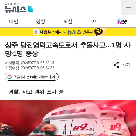
메인
랭킹
섹션
포토
상주 당진영덕고속도로서 추돌사고…1명 사
망·1명 중상
기사등록
2026/07/08 06:23:15
가
가
최종수정
2026/07/08 06:34:23
구글에서 선호하는 매체로 추가
경찰, 사고 경위 조사 중