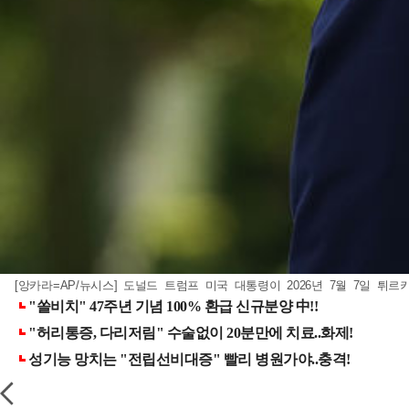
[앙카라=AP/뉴시스] 도널드 트럼프 미국 대통령이 2026년 7월 7일 튀르