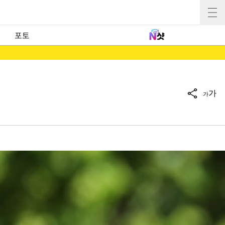
포토
가
가