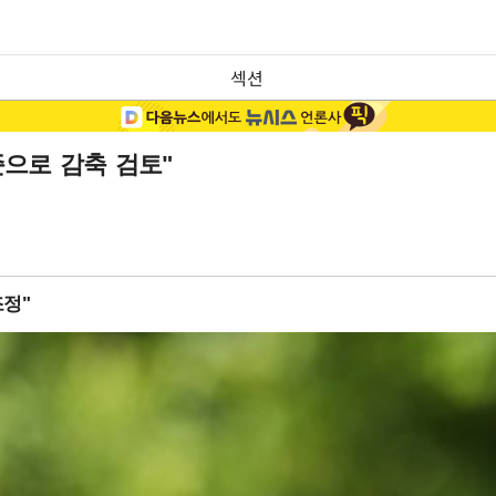
섹션
준으로 감축 검토"
조정"