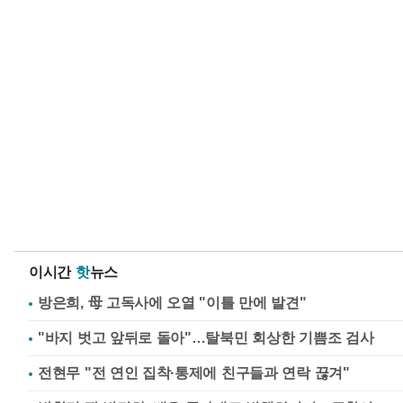
이시간
핫
뉴스
방은희, 母 고독사에 오열 "이틀 만에 발견"
"바지 벗고 앞뒤로 돌아"…탈북민 회상한 기쁨조 검사
전현무 "전 연인 집착·통제에 친구들과 연락 끊겨"