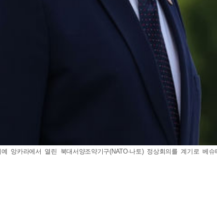
키예 앙카라에서 열린 북대서양조약기구(NATO·나토) 정상회의를 계기로 베슈테페 