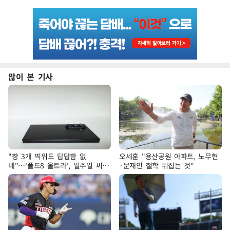
많이 본 기사
"창 3개 띄워도 답답함 없
오세훈 "용산공원 아파트, 노무현
네"…'폴드8 울트라', 일주일 써보
·문재인 철학 뒤집는 것"
니