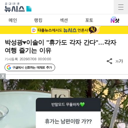
메인
랭킹
섹션
포토
박성광♥이솔이 "휴가도 각자 간다"…각자
여행 즐기는 이유
기사등록
2026/07/08 00:00:00
가
가
구글에서 선호하는 매체로 추가
X