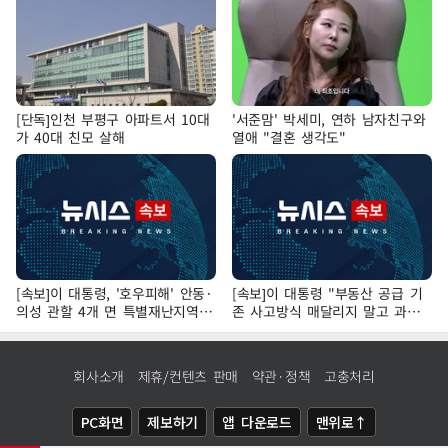
[단독]인천 부평구 아파트서 10대
'서준맘' 박세미, 연하 남자친구와
가 40대 친모 살해
열애 "결혼 생각도"
[속보]이 대통령, '호우피해' 안동·
[속보]이 대통령 "부동산 공급 기
의성 관할 4개 면 특별재난지역
존 사고방식 매달리지 말고 과감
선포
히 실천"
회사소개
제휴/컨텐츠 판매
약관·정책
고충처리
PC화면
제보하기
앱 다운로드
맨위로↑