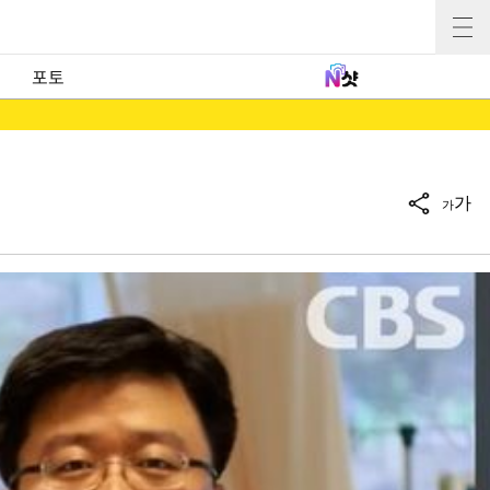
포토
가
가