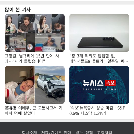
많이 본 기사
표창원, 남규리에 15년 만에 사
"창 3개 띄워도 답답함 없
과…"제가 틀렸습니다"
네"…'폴드8 울트라', 일주일 써보
니
英유명 여배우, 큰 교통사고서 기
[속보]뉴욕증시 상승 마감…S&P
아차 덕에 살았다
0.6% 나스닥 1.3%↑
회사소개
제휴/컨텐츠 판매
약관·정책
고충처리