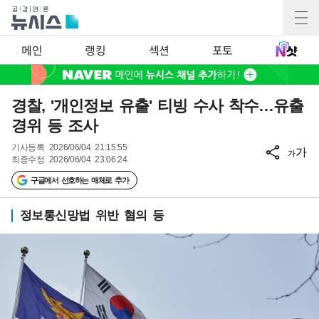
메인
랭킹
섹션
포토
경찰, '개인정보 유출' 티빙 수사 착수…유출
경위 등 조사
기사등록
2026/06/04 21:15:55
가
가
최종수정
2026/06/04 23:06:24
구글에서 선호하는 매체로 추가
정보통신망법 위반 혐의 등