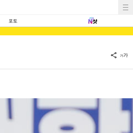
포토
가
가