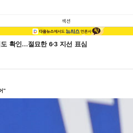
섹션
심도 확인…절묘한 6·3 지선 표심
어"