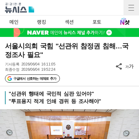
메인
랭킹
섹션
포토
서울시의회 국힘 "선관위 참정권 침해…국
정조사 필요"
기사등록
2026/06/04 16:11:05
가
가
최종수정
2026/06/04 19:52:24
구글에서 선호하는 매체로 추가
"선관위 행태에 국민적 심판 있어야"
"투표용지 적게 인쇄 경위 등 조사해야"