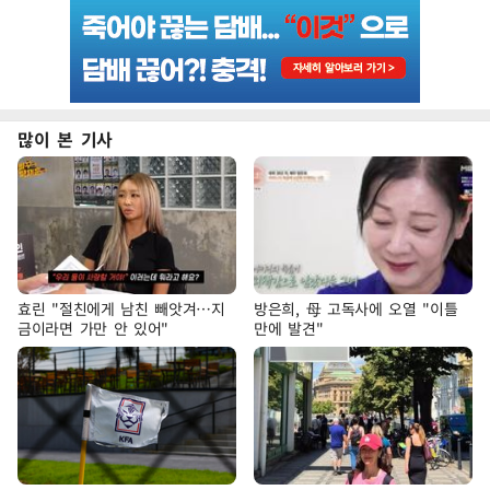
많이 본 기사
효린 "절친에게 남친 빼앗겨…지
방은희, 母 고독사에 오열 "이틀
금이라면 가만 안 있어"
만에 발견"