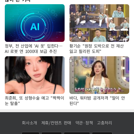
정부, 전 산업에 'AI 옷' 입힌다…
황기순 "원정 도박으로 전 재산
AI 로봇 연 1000대 보급 추진
잃고 필리핀 도피"
최준희, 또 성형수술 예고 "짝짝이
바다, 워터밤 공개저격 "말이 안
눈 탈출"
된다"
회사소개
제휴/컨텐츠 판매
약관·정책
고충처리