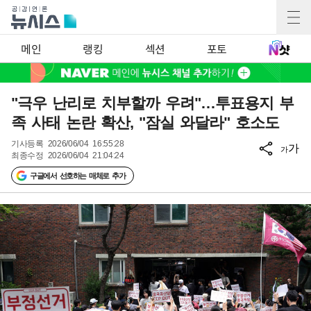
메인
랭킹
섹션
포토
"극우 난리로 치부할까 우려"…투표용지 부
족 사태 논란 확산, "잠실 와달라" 호소도
기사등록
2026/06/04 16:55:28
가
가
최종수정
2026/06/04 21:04:24
구글에서 선호하는 매체로 추가