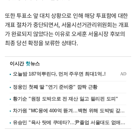
또한 투표소 앞 대치 상황으로 인해 해당 투표함에 대한
개표 절차가 중단되면서, 서울시선거관리위원회는 개표
가 완료되지 않았다는 이유로 오세훈 서울시장 후보의
최종 당선 확정을 보류한 상태다.
이시간
핫
뉴스
정웅인 첫째 딸 "연기 준비중" 깜짝 근황
황기순 "원정 도박으로 전 재산 잃고 필리핀 도피"
차가원 "MC몽에 400억 뜯겨…백현 위해 도박빚 갚아줘"
유승민 "육사 탓에 쿠데타?…尹졸업 서울대도 없애나"